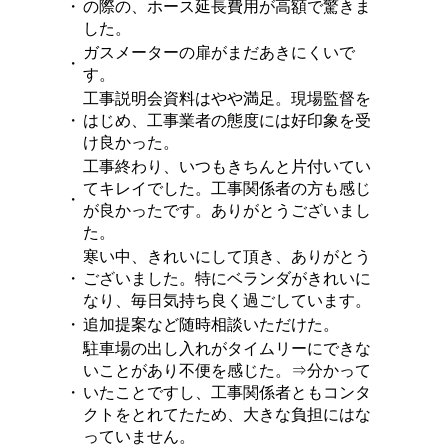
・
の際の、ホース延長費用が高額で驚きま
した。
ガスメーターの扉がまだあきにくいで
・
す。
工事説明会資料はやや満足。現場監督を
・
はじめ、工事業者の態度には好印象を受
け良かった。
工事終わり、いつもきちんと片付いてい
てキレイでした。工事関係者の方も感じ
・
が良かったです。ありがとうございまし
た。
寒い中、きれいにして頂き、ありがとう
・
ございました。特にベランダがきれいに
なり、毎日気持ち良く過ごしています。
・
追加提案など随時相談いただけた。
駐車場の出し入れがタイムリーにできな
いことがあり不便を感じた。⇒分かって
・
いたことですし、工事関係者ともコンタ
クトをとれてたため、大きな負担にはな
っていません。