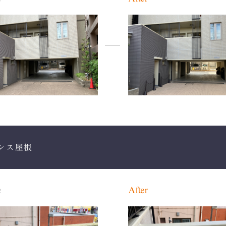
ンス屋根
e
After