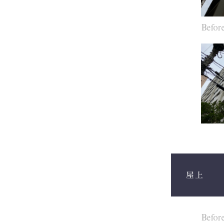
Befor
屋上
Befor