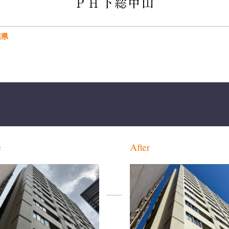
ＰＨ下総中山
葉県
e
After