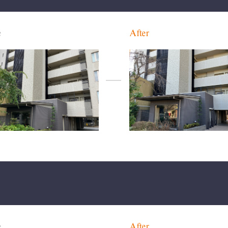
e
After
e
After