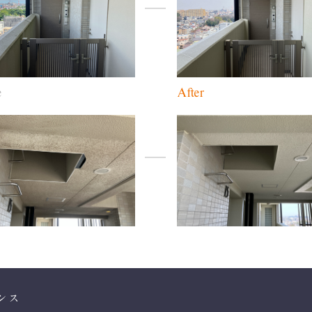
e
After
ンス