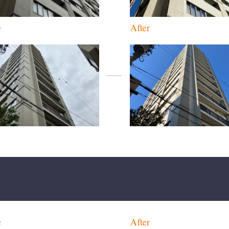
e
After
e
After