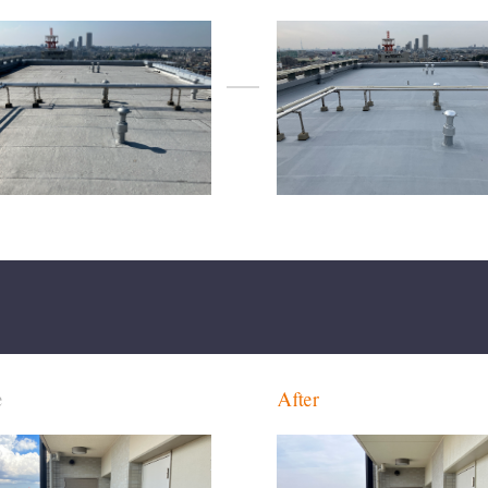
e
After