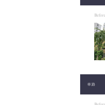
Befor
車路
Befor