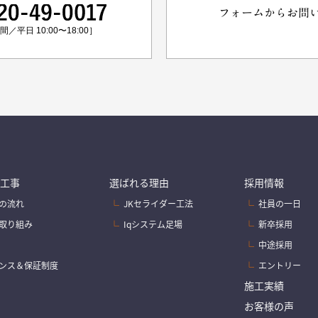
フォームからお問
／平日 10:00〜18:00］
工事
選ばれる理由
採用情報
の流れ
JKセライダー工法
社員の一日
取り組み
Iqシステム足場
新卒採用
中途採用
ンス＆保証制度
エントリー
施工実績
お客様の声