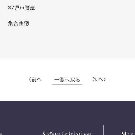
37戸/6階建
集合住宅
〈前へ
次へ〉
一覧へ戻る
w
Safety
initiatives
Man