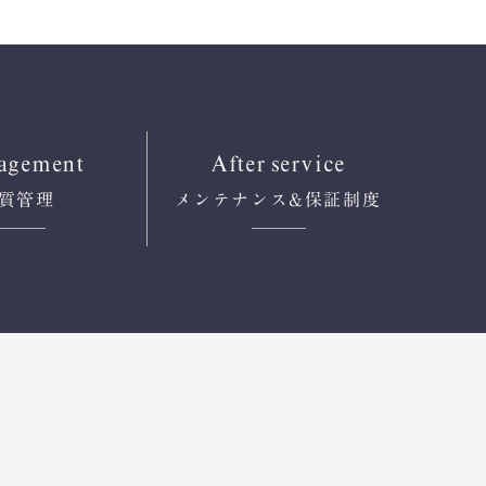
agement
After service
質管理
メンテナンス
&保証制度