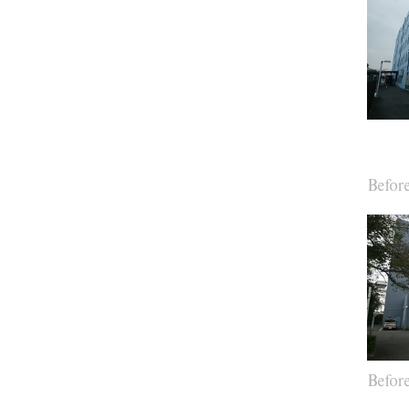
Befor
Befor