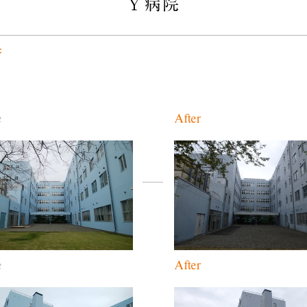
Ｙ病院
央
e
After
e
After