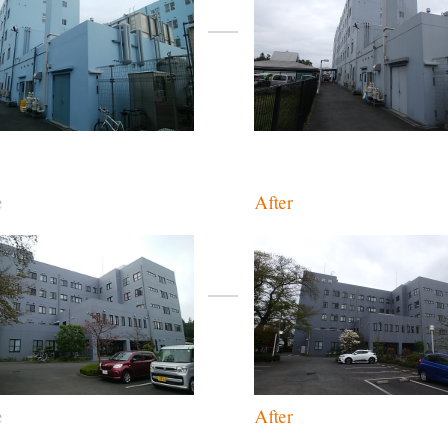
e
After
e
After