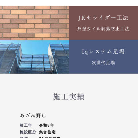
JKセライダー工法
外壁タイル剥落防止工法
Iqシステム足場
次世代足場
施工実績
あざみ野Ｃ
竣工年
令和8年
施設区分
集合住宅