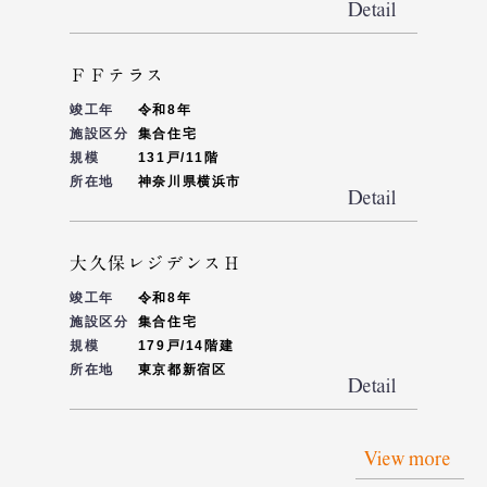
ＦＦテラス
竣工年
令和8年
施設区分
集合住宅
規模
131戸/11階
所在地
神奈川県横浜市
大久保レジデンスＨ
竣工年
令和8年
施設区分
集合住宅
規模
179戸/14階建
所在地
東京都新宿区
View more