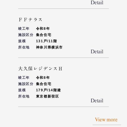
ＦＦテラス
竣工年
令和8年
施設区分
集合住宅
規模
131戸/11階
所在地
神奈川県横浜市
大久保レジデンスＨ
竣工年
令和8年
施設区分
集合住宅
規模
179戸/14階建
所在地
東京都新宿区
View more