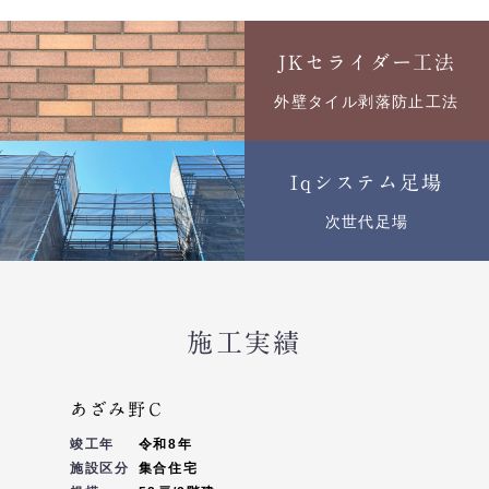
JKセライダー工法
外壁タイル剥落防止工法
Iqシステム足場
次世代足場
施工実績
あざみ野Ｃ
竣工年
令和8年
施設区分
集合住宅